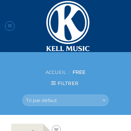
Passer
au
contenu
ACCUEIL
/
FREE
FILTRER